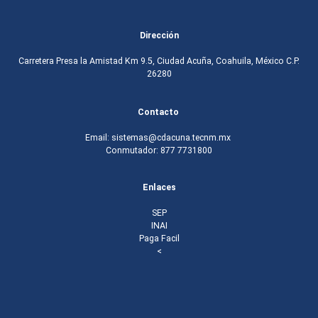
Dirección
Carretera Presa la Amistad Km 9.5, Ciudad Acuña, Coahuila, México C.P.
26280
Contacto
Email: sistemas@cdacuna.tecnm.mx
Conmutador: 877 7731800
Enlaces
SEP
INAI
Paga Facil
<